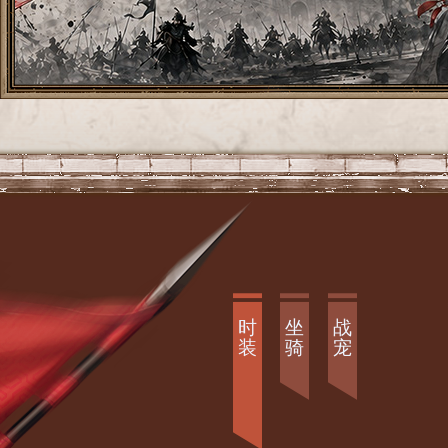
时
坐
战
装
骑
宠